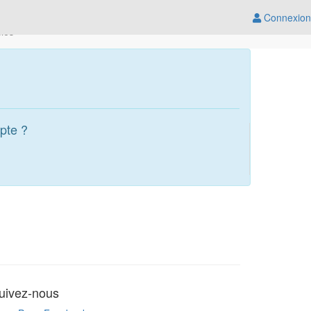
Connexion
cles
pte ?
uivez-nous